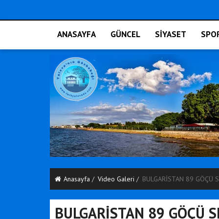
ANASAYFA
GÜNCEL
SİYASET
SPO
Anasayfa
Video Galeri
BULGARİSTAN 89 GÖÇÜ S
BULGARİSTAN 89 GÖÇÜ S