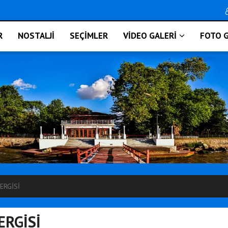
R
NOSTALJİ
SEÇİMLER
VİDEO GALERİ
FOTO G
ERGİSİ
ERGİSİ