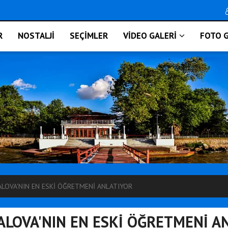
R
NOSTALJİ
SEÇİMLER
VİDEO GALERİ
FOTO G
LOVA'NIN EN ESKİ ÖĞRETMENİ ANLATIYOR
LOVA'NIN EN ESKİ ÖĞRETMENİ A