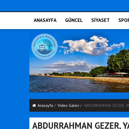
ANASAYFA
GÜNCEL
SİYASET
SPO
Anasayfa
Video Galeri
ABDURRAHMAN GEZER, YA
ABDURRAHMAN GEZER, YA