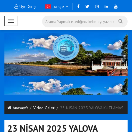
Üye Girişi
Türkçe
M
o
b
i
l
M
e
n
ü
Anasayfa
Video Galeri
23 NİSAN 2025 YALOVA KUTLAMASI
23 NİSAN 2025 YALOVA