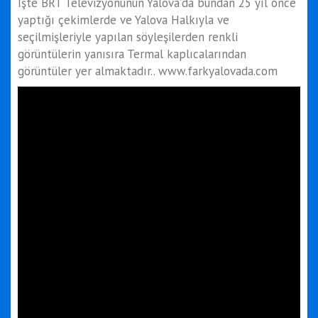
İşte BRT Televizyonunun Yalova’da bundan 25 yıl önce
yaptığı çekimlerde ve Yalova Halkıyla ve
seçilmişleriyle yapılan söyleşilerden renkli
görüntülerin yanısıra Termal kaplıcalarından
görüntüler yer almaktadır.. www.farkyalovada.com