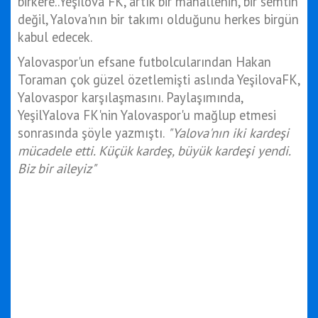
birkere..Yeşilova FK, artık bir mahallenin, bir semtin
değil, Yalova'nın bir takımı olduğunu herkes birgün
kabul edecek.
Yalovaspor'un efsane futbolcularından Hakan
Toraman çok güzel özetlemişti aslında YeşilovaFK,
Yalovaspor karşılaşmasını. Paylaşımında,
YeşilYalova FK'nin Yalovaspor'u mağlup etmesi
sonrasında şöyle yazmıştı.
"Yalova'nın iki kardeşi
mücadele etti. Küçük kardeş, büyük kardeşi yendi.
Biz bir aileyiz"