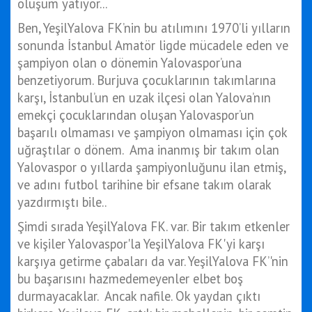
oluşum yatıyor...
Ben, YeşilYalova FK’nin bu atılımını 1970’li yılların
sonunda İstanbul Amatör ligde mücadele eden ve
şampiyon olan o dönemin Yalovaspor’una
benzetiyorum. Burjuva çocuklarının takımlarına
karşı, İstanbul’un en uzak ilçesi olan Yalova’nın
emekçi çocuklarından oluşan Yalovaspor’un
başarılı olmaması ve şampiyon olmaması için çok
uğraştılar o dönem. Ama inanmış bir takım olan
Yalovaspor o yıllarda şampiyonluğunu ilan etmiş,
ve adını futbol tarihine bir efsane takım olarak
yazdırmıştı bile..
Şimdi sırada YeşilYalova FK. var. Bir takım etkenler
ve kişiler Yalovaspor'la YeşilYalova FK'yi karşı
karşıya getirme çabaları da var. YeşilYalova FK’'nin
bu başarısını hazmedemeyenler elbet boş
durmayacaklar. Ancak nafile. Ok yaydan çıktı