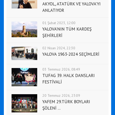
AKYOL, ATATÜRK VE YALOVA'YI
ANLATIYOR
01 Şubat 2023, 12:00
YALOVA'NIN TÜM KARDEŞ
ŞEHİRLERİ
02 Nisan 2024, 22:30
YALOVA 1963-2024 SEÇİMLERİ
03 Temmuz 2026, 08:49
TUFAG 39. HALK DANSLARI
FESTİVALİ
20 Temmuz 2026, 23:09
YAFEM 29.TÜRK BOYLARI
ŞÖLENİ ...