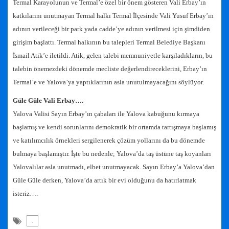
Termal Karayolunun ve Termal’e özel bir önem gösteren Vali Erbay’ın
katkılarını unutmayan Termal halkı Termal İlçesinde Vali Yusuf Erbay’ın
adının verileceği bir park yada cadde’ye adının verilmesi için şimdiden
girişim başlattı. Termal halkının bu talepleri Termal Belediye Başkanı
İsmail Atik’e iletildi. Atik, gelen talebi memnuniyetle karşıladıkların, bu
talebin önemezdeki dönemde mecliste değerlendireceklerini, Erbay’ın
Termal’e ve Yalova’ya yaptıklarının asla unutulmayacağını söylüyor.
Güle Güle Vali Erbay….
Yalova Valisi Sayın Erbay’ın çabaları ile Yalova kabuğunu kırmaya
başlamış ve kendi sorunlarını demokratik bir ortamda tartışmaya başlamış
ve katılımcılık örnekleri sergilenerek çözüm yollarını da bu dönemde
bulmaya başlamıştır. İşte bu nedenle; Yalova’da taş üstüne taş koyanları
Yalovalılar asla unutmadı, elbet unutmayacak. Sayın Erbay’a Yalova’dan
Güle Güle derken, Yalova’da artık bir evi olduğunu da hatırlatmak
isteriz….
.