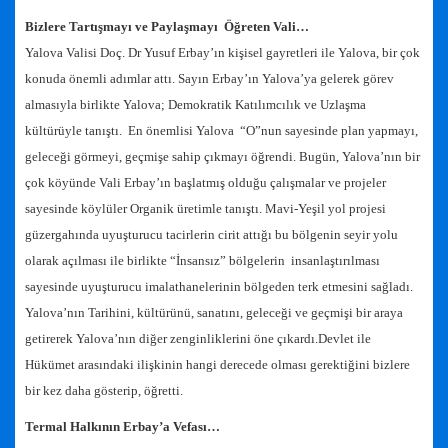
Bizlere Tartışmayı ve Paylaşmayı Öğreten Vali…
Yalova Valisi Doç. Dr Yusuf Erbay’ın kişisel gayretleri ile Yalova, bir çok
konuda önemli adımlar attı. Sayın Erbay’ın Yalova’ya gelerek görev
almasıyla birlikte Yalova; Demokratik Katılımcılık ve Uzlaşma
kültürüyle tanıştı. En önemlisi Yalova “O”nun sayesinde plan yapmayı,
geleceği görmeyi, geçmişe sahip çıkmayı öğrendi. Bugün, Yalova’nın bir
çok köyünde Vali Erbay’ın başlatmış olduğu çalışmalar ve projeler
sayesinde köylüler Organik üretimle tanıştı. Mavi-Yeşil yol projesi
güzergahında uyuşturucu tacirlerin cirit attığı bu bölgenin seyir yolu
olarak açılması ile birlikte “İnsansız” bölgelerin insanlaştırılması
sayesinde uyuşturucu imalathanelerinin bölgeden terk etmesini sağladı.
Yalova’nın Tarihini, kültürünü, sanatını, geleceği ve geçmişi bir araya
getirerek Yalova’nın diğer zenginliklerini öne çıkardı.Devlet ile
Hükümet arasındaki ilişkinin hangi derecede olması gerektiğini bizlere
bir kez daha gösterip, öğretti.
Termal Halkının Erbay’a Vefası…