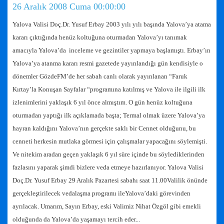
26 Aralık 2008 Cuma 00:00:00
Yalova Valisi Doç.Dr. Yusuf Erbay 2003 yılı yılı başında Yalova’ya atama
kararı çıktığında henüz koltuğuna oturmadan Yalova’yı tanımak
amacıyla Yalova’da inceleme ve gezintiler yapmaya başlamıştı. Erbay’ın
Yalova’ya atanma kararı resmi gazetede yayınlandığı gün kendisiyle o
dönemler GözdeFM’de her sabah canlı olarak yayınlanan “Faruk
Kırtay’la Konuşan Sayfalar “programına katılmış ve Yalova ile ilgili ilk
izlenimlerini yaklaşık 6 yıl önce almıştım. O gün henüz koltuğuna
oturmadan yaptığı ilk açıklamada başta; Termal olmak üzere Yalova’ya
hayran kaldığını Yalova’nın gerçekte saklı bir Cennet olduğunu, bu
cenneti herkesin mutlaka görmesi için çalışmalar yapacağını söylemişti.
Ve nitekim aradan geçen yaklaşık 6 yıl süre içinde bu söylediklerinden
fazlasını yaparak şimdi bizlere veda etmeye hazırlanıyor. Yalova Valisi
Doç.Dr. Yusuf Erbay 29 Aralık Pazartesi sabahı saat 11.00Valilik önünde
gerçekleştirilecek vedalaşma programı ileYalova’daki görevinden
ayrılacak. Umarım, Sayın Erbay, eski Valimiz Nihat Özgöl gibi emekli
olduğunda da Yalova’da yaşamayı tercih eder...