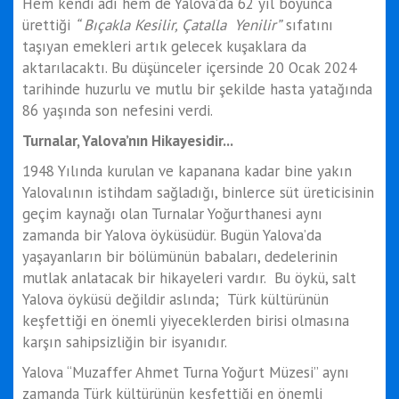
Hem kendi adı hem de Yalova’da 62 yıl boyunca
ürettiği
“ Bıçakla Kesilir, Çatalla Yenilir”
sıfatını
taşıyan emekleri artık gelecek kuşaklara da
aktarılacaktı. Bu düşünceler içersinde 20 Ocak 2024
tarihinde huzurlu ve mutlu bir şekilde hasta yatağında
86 yaşında son nefesini verdi.
Turnalar, Yalova’nın Hikayesidir...
1948 Yılında kurulan ve kapanana kadar bine yakın
Yalovalının istihdam sağladığı, binlerce süt üreticisinin
geçim kaynağı olan Turnalar Yoğurthanesi aynı
zamanda bir Yalova öyküsüdür. Bugün Yalova’da
yaşayanların bir bölümünün babaları, dedelerinin
mutlak anlatacak bir hikayeleri vardır. Bu öykü, salt
Yalova öyküsü değildir aslında; Türk kültürünün
keşfettiği en önemli yiyeceklerden birisi olmasına
karşın sahipsizliğin bir isyanıdır.
Yalova “Muzaffer Ahmet Turna Yoğurt Müzesi” aynı
zamanda Türk kültürünün keşfettiği en önemli