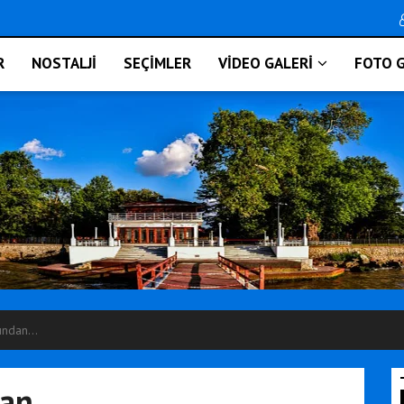
R
NOSTALJİ
SEÇİMLER
VİDEO GALERİ
FOTO G
ından...
an...