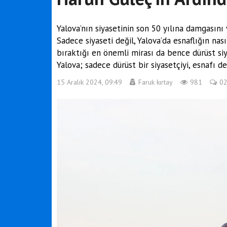
Yalova’nın siyasetinin son 50 yılına damgasın
Sadece siyaseti değil, Yalova’da esnaflığın nası
bıraktığı en önemli mirası da bence dürüst siy
Yalova; sadece dürüst bir siyasetçiyi, esnafı de
15 Aralık 2024, 09:49
Faruk kırtay
981
0