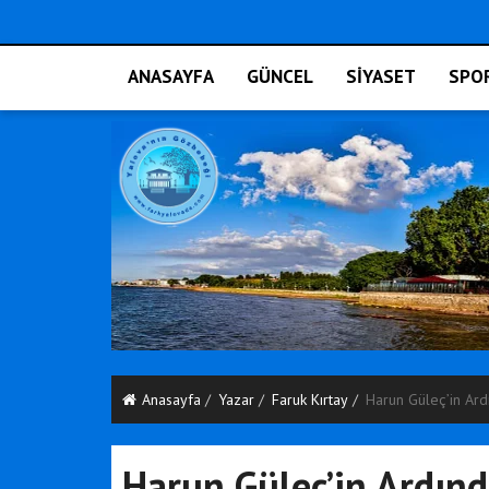
ANASAYFA
GÜNCEL
SİYASET
SPO
Anasayfa
Yazar
Faruk Kırtay
Harun Güleç’in Ard
Harun Güleç’in Ardınd