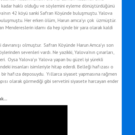
 kadar haklı olduğu ve söylemini eyleme dönüştürdüğünü
va’nın 42 köyü sanki Safran Köyünde buluşmuştu. Yalova
e buluşmuştu. Her erken ölüm, Harun amca'yı çok üzmüştür.
n Mendereslerin idamı da hep içinde bir yara olarak kaldi
i davranışı olmuştur. Safran Köyünde Harun Amca'yı son
lerinden sevenleri vardı. Ne yazikki, Yalova'nın çınarları,
leri. Oysa Yalova'yı Yalova yapan bu güzel iyi yürekli
ndeki insanları isimleriyle hitap ederdi. Belleği hafızası o
ta bir hafıza deposuydu. Yıllarca siyaset yapmasına rağmen
kapısı olarak görmediği gibi servetini siyasete harcayan ender
k...