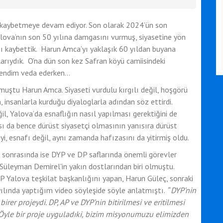
ek kaybetmeye devam ediyor. Son olarak 2024’ün son
alova’nın son 50 yılına damgasını vurmuş, siyasetine yön
kaybettik. Harun Amca’yı yaklaşık 60 yıldan buyana
rıydık. O’na dün son kez Safran köyü camiisindeki
endim veda ederken...
muştu Harun Amca. Siyaseti vurdulu kırgılı değil, hoşgörü
an, insanlarla kurduğu diyaloglarla adından söz ettirdi.
il, Yalova’da esnaflığın nasıl yapılması gerektiğini de
ası da bence dürüst siyasetçi olmasının yanısıra dürüst
iyi, esnafı değil, aynı zamanda hafızasını da yitirmiş oldu.
l sonrasında ise DYP ve DP saflarında önemli görevler
Süleyman Demirel'in yakın dostlarından biri olmuştu.
P Yalova teşkilat başkanlığını yapan, Harun Güleç, sonraki
yılında yaptığım video söyleşide söyle anlatmıştı.
“ DYP’nin
er projeydi. DP, AP ve DYP’nin bitirilmesi ve eritilmesi
. Öyle bir proje uyguladıki, bizim misyonumuzu elimizden