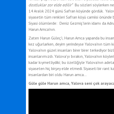
dostluklar zor elde edilir”
Bu sözleri söylerken ne
14 Aralık 2024 günü Safran köyünde gördük. Yalo
siyasetin tüm renkleri Safran köyü camiisi önünd
Siyasi ölümlerde: Deniz Gezmiş'lerin idamı da Adna
Harun Amca'nın.
Zaten Harun Güleç'i, Harun Amca yapanda bu insan
kez uğurlarken, deyim yerindeyse Yalova'nın tüm köy
Yalova'nın güzel insanları birer birer terkediyor biz
insanlarımızdı. Yalova'yı bırakın, Yalova'nın köyleri
kadar kıymetliydiki; bu özelliğiyle Yalova'nın ade
siyaseten hiç birşey elde etmedi. Siyaseti bir rant 
insanlardan biri oldu Harun amca...
Güle güle Harun amca, Yalova seni çok arayaca