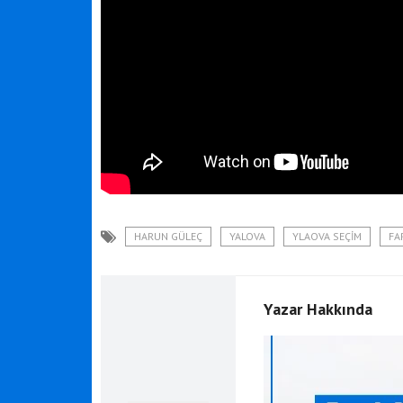
HARUN GÜLEÇ
YALOVA
YLAOVA SEÇIM
FA
Yazar Hakkında