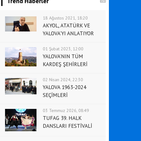
Trend Haberler
18 Ağustos 2021, 18:20
AKYOL, ATATÜRK VE
YALOVA'YI ANLATIYOR
01 Şubat 2023, 12:00
YALOVA'NIN TÜM
KARDEŞ ŞEHİRLERİ
02 Nisan 2024, 22:30
YALOVA 1963-2024
SEÇİMLERİ
03 Temmuz 2026, 08:49
TUFAG 39. HALK
DANSLARI FESTİVALİ