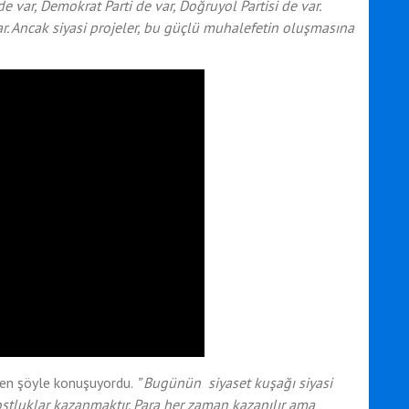
 de var, Demokrat Parti de var, Doğruyol Partisi de var.
ar. Ancak siyasi projeler, bu güçlü muhalefetin oluşmasına
en şöyle konuşuyordu.
” Bugünün siyaset kuşağı siyasi
dostluklar kazanmaktır. Para her zaman kazanılır ama