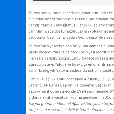
Yalova son yıllarda değerlerini, çınarlarını tek t
günlerine doğru Yalova’nın sessiz çınarlarından, Y
vermiş Yalovalı büyüğümüz Harun Güleç amcamızı 
tanırdım. Baba dostumuzdu. Safran yolunun insanla
tabutunun başında
“Elvada Harun Amca”
diye sesl
Yalova’nın siyasetinin son 50 yılına damgasını vur
içinde yapardı. Yalova’da farklı bir siyasi profili ol
Herkesle barışık, hoşgörülüydü. Sadece siyaseti değ
öğretti bizlere. Yalova’ya bıraktığı en önemli mir
esnaf kimliğiydi. Yalova; sadece dürüst bir siyasetç
Harun Güleç, 12 Eylül öncesinde AP'sinde, 12 Eylü
üstlendi. AP Genel Başkanı ve dönemin Başbakanı 
Yalova’nın il olma sürecinde 1994 seçimlerinde DY
yıllarda aktif siyasetten kopma gerekçesini 2016 
başına getirilen Mehmet Ağar ve Süleyman Soylu bir
projesi amacına ulaştı. AKP’yi tebrik etmek lazım