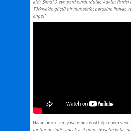
aldı. Şimdi 3 ayrı parti kurdurdular. Adalet Partisi
Türkiye’de güçlü bir muhalefet partisine ihtiyaç v
engel”
Harun amca tüm yaşamında dostluğa önem verirk
rantlar peşinde, ancak asıl olan siyasette kalıcı 