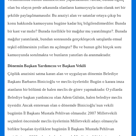
olan bu olayın perde arkasında olanların kamuoyuyla tam olarak net bir
şekilde paylaşılmamasıdır. Bu araziyi alan ve satanlar ortaya çıkıp bu
konu hakkında kamuoyunu bugüne kadar hiç bilgilendirmediler. Bunda
bir kast var mıdır? Burada özellikle bir mağdur mu yaratılmıştır?. Burada
mağdur yaratılarak, bundan sonrasında gerçekleşecek satışlarda emsal
teşkil edilmesinin yolları mı açılmıştır? Bu ve bunun gibi birçok soru
kamuoyunda sorulmakta ve bunların yanıtları da aranmaktadır.
Dönemin Başkan Yardımcısı ve Başkan Vekili
Çöplük arazisini satma kararı alan ve uygulayan dönemin Belediye
Başkanı Barbaros Binicioğlu ve meclis üyeleridir. Bugün o karara imza
atanların bir bölümü de halen meclis de görev yapmaktadır. O yıllarda
Belediye başkan yardımcısı olan Adem Gülsün, halen belediye meclis
üyesidir. Ancak enteresan olan o dönemde Binicioğlu’nun vekili
bugünün İl Başkanı Mustafa Pehlivan olmasıdır. 2007 Milletvekili
seçimleri öncesinde meclis üyelerinin Milletvekili adayı olmasıyla
birlikte boşalan üyeliklere bugünün İl Başkanı Mustafa Pehlivan