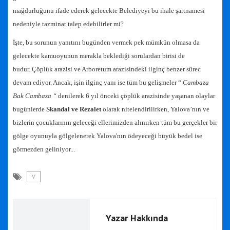
mağdurluğunu ifade ederek gelecekte Belediyeyi bu ihale şartnamesi
nedeniyle tazminat talep edebilirler mi?
İşte, bu sorunun yanıtını bugünden vermek pek mümkün olmasa da
gelecekte kamuoyunun merakla beklediği sorulardan birisi de
budur.
Çöplük arazisi ve Arboretum arazisindeki ilginç benzer sürec
devam ediyor. Ancak, işin ilginç yanı ise tüm bu gelişmeler “
Cambaza
Bak Cambaza “
denilerek 6 yıl önceki çöplük arazisinde yaşanan olaylar
bugünlerde
Skandal ve Rezalet
olarak nitelendirilirken, Yalova’nın ve
bizlerin çocuklarının geleceği ellerimizden alınırken tüm bu gerçekler bir
gölge oyunuyla gölgelenerek Yalova'nın ödeyeceği büyük bedel ise
görmezden geliniyor...
V
Yazar Hakkında