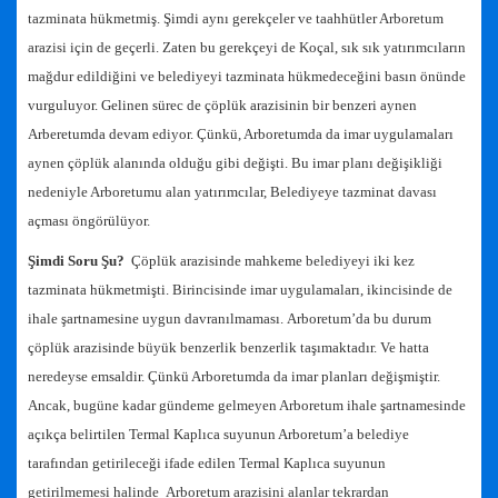
tazminata hükmetmiş. Şimdi aynı gerekçeler ve taahhütler Arboretum
arazisi için de geçerli. Zaten bu gerekçeyi de Koçal, sık sık yatırımcıların
mağdur edildiğini ve belediyeyi tazminata hükmedeceğini basın önünde
vurguluyor. Gelinen sürec de çöplük arazisinin bir benzeri aynen
Arberetumda devam ediyor. Çünkü, Arboretumda da imar uygulamaları
aynen çöplük alanında olduğu gibi değişti. Bu imar planı değişikliği
nedeniyle Arboretumu alan yatırımcılar, Belediyeye tazminat davası
açması öngörülüyor.
Şimdi Soru Şu?
Çöplük arazisinde mahkeme belediyeyi iki kez
tazminata hükmetmişti. Birincisinde imar uygulamaları, ikincisinde de
ihale şartnamesine uygun davranılmaması.
Arboretum’da bu durum
çöplük arazisinde büyük benzerlik benzerlik taşımaktadır. Ve hatta
neredeyse emsaldir. Çünkü Arboretumda da imar planları değişmiştir.
Ancak, bugüne kadar gündeme gelmeyen Arboretum ihale şartnamesinde
açıkça belirtilen Termal Kaplıca suyunun Arboretum’a belediye
tarafından getirileceği ifade edilen Termal Kaplıca suyunun
getirilmemesi halinde Arboretum arazisini alanlar tekrardan