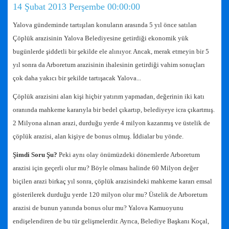
14 Şubat 2013 Perşembe 00:00:00
Yalova gündeminde tartışılan konuların arasında 5 yıl önce satılan
Çöplük arazisinin Yalova Belediyesine getirdiği ekonomik yük
bugünlerde şiddetli bir şekilde ele alınıyor. Ancak, merak etmeyin bir 5
yıl sonra da Arboretum arazisinin ihalesinin getirdiği vahim sonuçları
çok daha yakıcı bir şekilde tartışacak Yalova...
Çöplük arazisini alan kişi hiçbir yatırım yapmadan, değerinin iki katı
oranında mahkeme kararıyla bir bedel çıkartıp, belediyeye icra çıkartmış.
2 Milyona alınan arazi, durduğu yerde 4 milyon kazanmış ve üstelik de
çöplük arazisi, alan kişiye de bonus olmuş. İddialar bu yönde.
Şimdi Soru Şu?
Peki aynı olay önümüzdeki dönemlerde Arboretum
arazisi için geçerli olur mu? Böyle olması halinde 60 Milyon değer
biçilen arazi birkaç yıl sonra, çöplük arazisindeki mahkeme kararı emsal
gösterilerek durduğu yerde 120 milyon olur mu? Üstelik de Arboretum
arazisi de bunun yanında bonus olur mu? Yalova Kamuoyunu
endişelendiren de bu tür gelişmelerdir. Ayrıca, Belediye Başkanı Koçal,