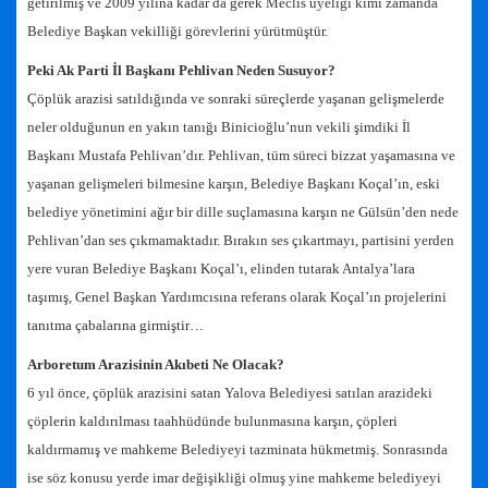
getirilmiş ve 2009 yılına kadar da gerek Meclis üyeliği kimi zamanda
Belediye Başkan vekilliği görevlerini yürütmüştür.
Peki Ak Parti İl Başkanı Pehlivan Neden Susuyor?
Çöplük arazisi satıldığında ve sonraki süreçlerde yaşanan gelişmelerde
neler olduğunun en yakın tanığı Binicioğlu’nun vekili şimdiki İl
Başkanı Mustafa Pehlivan’dır. Pehlivan, tüm süreci bizzat yaşamasına ve
yaşanan gelişmeleri bilmesine karşın, Belediye Başkanı Koçal’ın, eski
belediye yönetimini ağır bir dille suçlamasına karşın ne Gülsün’den nede
Pehlivan’dan ses çıkmamaktadır. Bırakın ses çıkartmayı, partisini yerden
yere vuran Belediye Başkanı Koçal’ı, elinden tutarak Antalya’lara
taşımış, Genel Başkan Yardımcısına referans olarak Koçal’ın projelerini
tanıtma çabalarına girmiştir…
Arboretum Arazisinin Akıbeti Ne Olacak?
6 yıl önce, çöplük arazisini satan Yalova Belediyesi satılan arazideki
çöplerin kaldırılması taahhüdünde bulunmasına karşın, çöpleri
kaldırmamış ve mahkeme Belediyeyi tazminata hükmetmiş. Sonrasında
ise söz konusu yerde imar değişikliği olmuş yine mahkeme belediyeyi