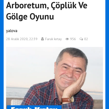
Arboretum, Çöplük Ve
Gölge Oyunu
yalova
28 Aralık 2020, 22:39
Faruk kırtay
956
02