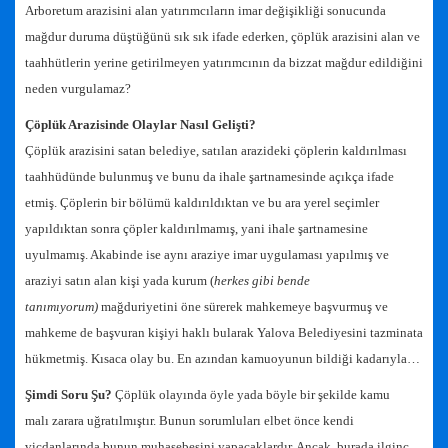
Arboretum arazisini alan yatırımcıların imar değişikliği sonucunda
mağdur duruma düştüğünü sık sık ifade ederken, çöplük arazisini alan ve
taahhütlerin yerine getirilmeyen yatırımcının da bizzat mağdur edildiğini
neden vurgulamaz?
Çöplük Arazisinde Olaylar Nasıl Gelişti?
Çöplük arazisini satan belediye, satılan arazideki çöplerin kaldırılması
taahhüdünde bulunmuş ve bunu da ihale şartnamesinde açıkça ifade
etmiş. Çöplerin bir bölümü kaldırıldıktan ve bu ara yerel seçimler
yapıldıktan sonra çöpler kaldırılmamış, yani ihale şartnamesine
uyulmamış. Akabinde ise aynı araziye imar uygulaması yapılmış ve
araziyi satın alan kişi yada kurum (
herkes gibi bende
tanımıyorum)
mağduriyetini öne sürerek mahkemeye başvurmuş ve
mahkeme de başvuran kişiyi haklı bularak Yalova Belediyesini tazminata
hükmetmiş. Kısaca olay bu. En azından kamuoyunun bildiği kadarıyla…
Şimdi Soru Şu?
Çöplük olayında öyle yada böyle bir şekilde kamu
malı zarara uğratılmıştır. Bunun sorumluları elbet önce kendi
vicdanlarında bunun muhasebesini yapacaklardır. Ancak, burada ilginç