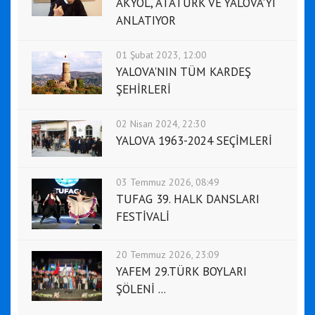
AKYOL, ATATÜRK VE YALOVA'YI
ANLATIYOR
01 Şubat 2023, 12:00
YALOVA'NIN TÜM KARDEŞ
ŞEHİRLERİ
02 Nisan 2024, 22:30
YALOVA 1963-2024 SEÇİMLERİ
03 Temmuz 2026, 08:49
TUFAG 39. HALK DANSLARI
FESTİVALİ
20 Temmuz 2026, 23:09
YAFEM 29.TÜRK BOYLARI
ŞÖLENİ ...