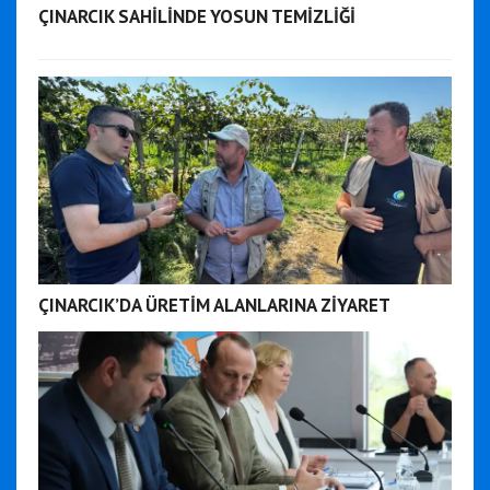
ÇINARCIK SAHİLİNDE YOSUN TEMİZLİĞİ
ÇINARCIK’DA ÜRETİM ALANLARINA ZİYARET