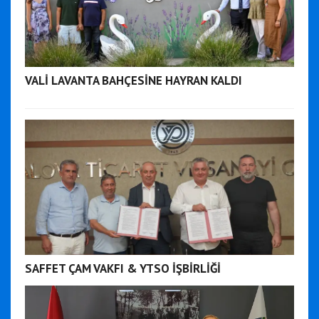
VALİ LAVANTA BAHÇESİNE HAYRAN KALDI
SAFFET ÇAM VAKFI & YTSO İŞBİRLİĞİ