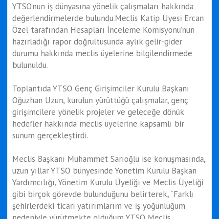
YTSO’nun iş dünyasına yönelik çalışmaları hakkında
değerlendirmelerde bulundu.Meclis Katip Üyesi Ercan
Özel tarafından Hesapları İnceleme Komisyonu’nun
hazırladığı rapor doğrultusunda aylık gelir-gider
durumu hakkında meclis üyelerine bilgilendirmede
bulunuldu.
Toplantıda YTSO Genç Girişimciler Kurulu Başkanı
Oğuzhan Uzun, kurulun yürüttüğü çalışmalar, genç
girişimcilere yönelik projeler ve geleceğe dönük
hedefler hakkında meclis üyelerine kapsamlı bir
sunum gerçekleştirdi.
Meclis Başkanı Muhammet Sarıoğlu ise konuşmasında,
uzun yıllar YTSO bünyesinde Yönetim Kurulu Başkan
Yardımcılığı, Yönetim Kurulu Üyeliği ve Meclis Üyeliği
gibi birçok görevde bulunduğunu belirterek, “Farklı
şehirlerdeki ticari yatırımlarım ve iş yoğunluğum
nedeniyle yürütmekte olduğum YTSO Meclis