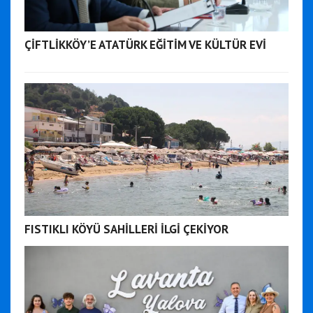
ÇİFTLİKKÖY’E ATATÜRK EĞİTİM VE KÜLTÜR EVİ
FISTIKLI KÖYÜ SAHİLLERİ İLGİ ÇEKİYOR