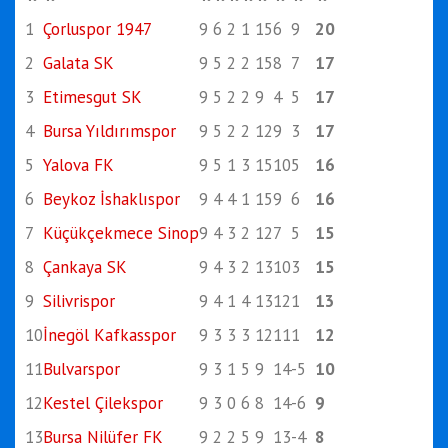
1
Çorluspor 1947
9
6
2
1
15
6
9
20
2
Galata SK
9
5
2
2
15
8
7
17
3
Etimesgut SK
9
5
2
2
9
4
5
17
4
Bursa Yıldırımspor
9
5
2
2
12
9
3
17
5
Yalova FK
9
5
1
3
15
10
5
16
6
Beykoz İshaklıspor
9
4
4
1
15
9
6
16
7
Küçükçekmece Sinop
9
4
3
2
12
7
5
15
8
Çankaya SK
9
4
3
2
13
10
3
15
9
Silivrispor
9
4
1
4
13
12
1
13
10
İnegöl Kafkasspor
9
3
3
3
12
11
1
12
11
Bulvarspor
9
3
1
5
9
14
-5
10
12
Kestel Çilekspor
9
3
0
6
8
14
-6
9
13
Bursa Nilüfer FK
9
2
2
5
9
13
-4
8