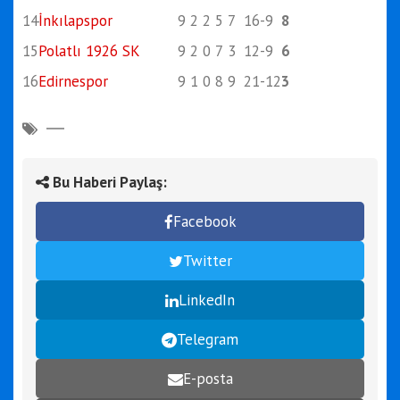
14
İnkılapspor
9
2
2
5
7
16
-9
8
15
Polatlı 1926 SK
9
2
0
7
3
12
-9
6
16
Edirnespor
9
1
0
8
9
21
-12
3
Bu Haberi Paylaş:
Facebook
Twitter
LinkedIn
Telegram
E-posta