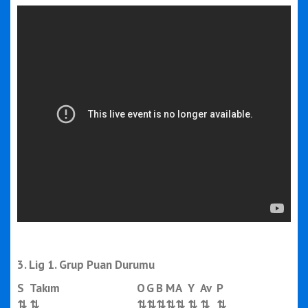
3. Lig 1. Grup Puan Durumu
S
Takım
O
G
B
M
A
Y
Av
P
⇅
⇅
⇅
⇅
⇅
⇅
⇅
⇅
⇅
⇅