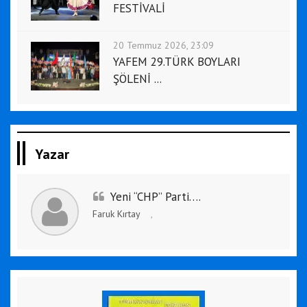
FESTİVALİ
20 Temmuz 2026, 23:09
YAFEM 29.TÜRK BOYLARI
ŞÖLENİ ...
Yazar
Yeni “CHP” Parti….
Faruk Kırtay
,