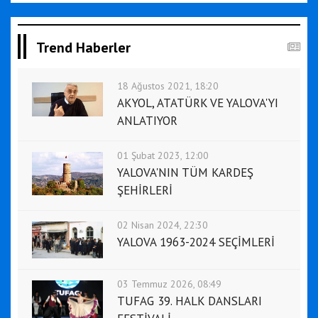
Trend Haberler
18 Ağustos 2021, 18:20
AKYOL, ATATÜRK VE YALOVA'YI
ANLATIYOR
01 Şubat 2023, 12:00
YALOVA'NIN TÜM KARDEŞ
ŞEHİRLERİ
02 Nisan 2024, 22:30
YALOVA 1963-2024 SEÇİMLERİ
03 Temmuz 2026, 08:49
TUFAG 39. HALK DANSLARI