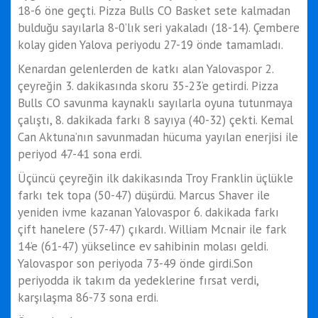
18-6 öne geçti. Pizza Bulls CO Basket sete kalmadan
bulduğu sayılarla 8-0’lık seri yakaladı (18-14). Çembere
kolay giden Yalova periyodu 27-19 önde tamamladı.
Kenardan gelenlerden de katkı alan Yalovaspor 2.
çeyreğin 3. dakikasında skoru 35-23’e getirdi. Pizza
Bulls CO savunma kaynaklı sayılarla oyuna tutunmaya
çalıştı, 8. dakikada farkı 8 sayıya (40-32) çekti. Kemal
Can Aktuna’nın savunmadan hücuma yayılan enerjisi ile
periyod 47-41 sona erdi.
Üçüncü çeyreğin ilk dakikasında Troy Franklin üçlükle
farkı tek topa (50-47) düşürdü. Marcus Shaver ile
yeniden ivme kazanan Yalovaspor 6. dakikada farkı
çift hanelere (57-47) çıkardı. William Mcnair ile fark
14’e (61-47) yükselince ev sahibinin molası geldi.
Yalovaspor son periyoda 73-49 önde girdi.Son
periyodda ik takım da yedeklerine fırsat verdi,
karşılaşma 86-73 sona erdi.