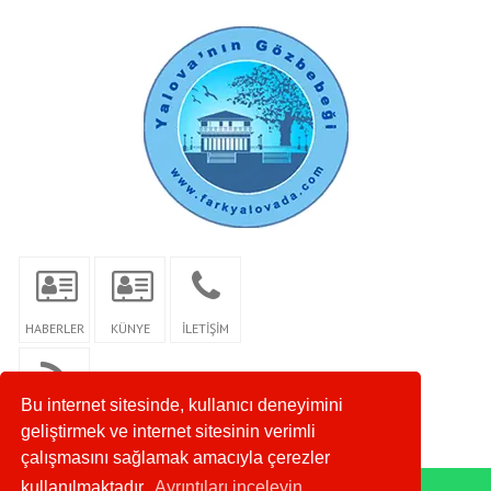
HABERLER
KÜNYE
İLETİŞİM
Bu internet sitesinde, kullanıcı deneyimini
RSS
geliştirmek ve internet sitesinin verimli
çalışmasını sağlamak amacıyla çerezler
kullanılmaktadır.
Ayrıntıları inceleyin