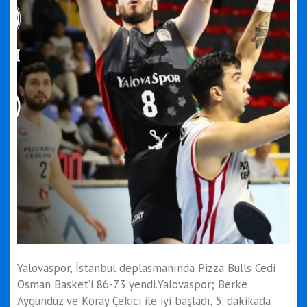
Yalovaspor, İstanbul deplasmanında Pizza Bulls Cedi
Osman Basket’i 86-73 yendi.Yalovaspor; Berke
Aygündüz ve Koray Çekici ile iyi başladı, 5. dakikada