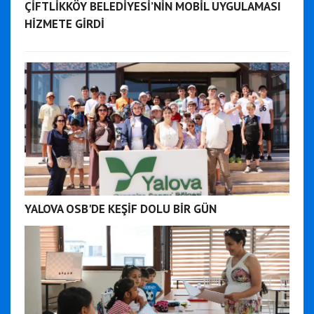
ÇİFTLİKKÖY BELEDİYESİ’NİN MOBİL UYGULAMASI
HİZMETE GİRDİ
YALOVA OSB'DE KEŞİF DOLU BİR GÜN