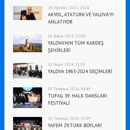
18 Ağustos 2021, 18:20
AKYOL, ATATÜRK VE YALOVA'YI
ANLATIYOR
01 Şubat 2023, 12:00
YALOVA'NIN TÜM KARDEŞ
ŞEHİRLERİ
02 Nisan 2024, 22:30
YALOVA 1963-2024 SEÇİMLERİ
03 Temmuz 2026, 08:49
TUFAG 39. HALK DANSLARI
FESTİVALİ
20 Temmuz 2026, 23:09
YAFEM 29.TÜRK BOYLARI