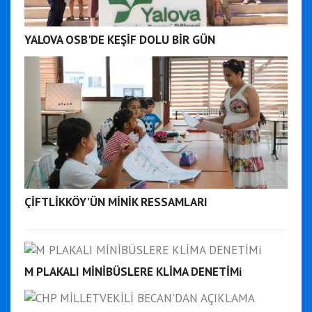
YALOVA OSB'DE KEŞİF DOLU BİR GÜN
ÇİFTLİKKÖY’ÜN MİNİK RESSAMLARI
M PLAKALI MİNİBÜSLERE KLİMA DENETİMi