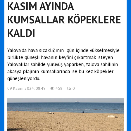
KASIM AYINDA
KUMSALLAR KÖPEKLERE
KALDI
Yalova’da hava sıcaklığının gün içinde yükselmesiyle
birlikte güneşli havanın keyfini çıkartmak isteyen
Yalovalılar sahilde yürüyüş yaparken, Yalova sahilinin
akasya plajının kumsallarında ise bu kez köpekler
güneşleniyordu.
09 Kasım 2024, 08:49
458
0