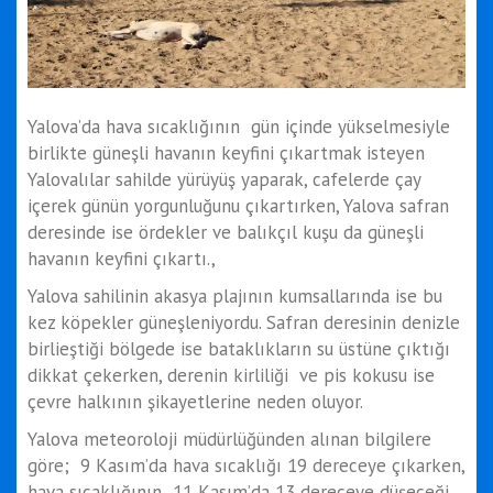
Yalova’da hava sıcaklığının gün içinde yükselmesiyle
birlikte güneşli havanın keyfini çıkartmak isteyen
Yalovalılar sahilde yürüyüş yaparak, cafelerde çay
içerek günün yorgunluğunu çıkartırken, Yalova safran
deresinde ise ördekler ve balıkçıl kuşu da güneşli
havanın keyfini çıkartı.,
Yalova sahilinin akasya plajının kumsallarında ise bu
kez köpekler güneşleniyordu. Safran deresinin denizle
birlieştiği bölgede ise bataklıkların su üstüne çıktığı
dikkat çekerken, derenin kirliliği ve pis kokusu ise
çevre halkının şikayetlerine neden oluyor.
Yalova meteoroloji müdürlüğünden alınan bilgilere
göre; 9 Kasım’da hava sıcaklığı 19 dereceye çıkarken,
hava sıcaklığının 11 Kasım’da 13 dereceye düşeceği,