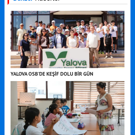
YALOVA OSB'DE KEŞİF DOLU BİR GÜN