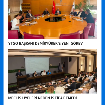
YTSO BAŞKANI DEMİRYÜREK'E YENİ GÖREV
MECLİS ÜYELERİ NEDEN İSTİFA ETMEDİ