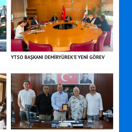
YTSO BAŞKANI DEMİRYÜREK'E YENİ GÖREV