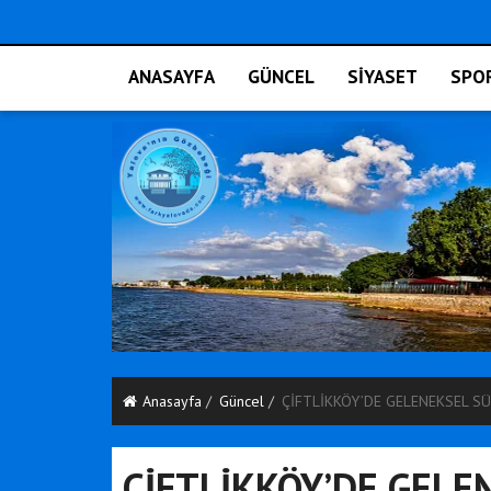
ANASAYFA
GÜNCEL
SİYASET
SPO
Anasayfa
Güncel
ÇİFTLİKKÖY’DE GELENEKSEL S
ÇİFTLİKKÖY’DE GELE