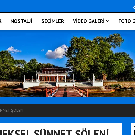
R
NOSTALJİ
SEÇİMLER
VİDEO GALERİ
FOTO G
ÜNNET ŞÖLENİ
NEKSEL SÜNNET ŞÖLENİ