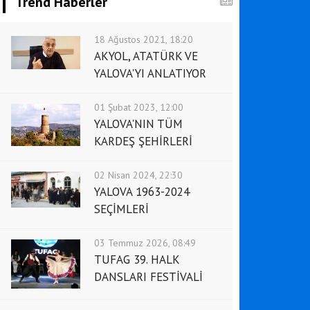
Trend Haberler
18 Ağustos 2021, 18:20
AKYOL, ATATÜRK VE
YALOVA'YI ANLATIYOR
01 Şubat 2023, 12:00
YALOVA'NIN TÜM
KARDEŞ ŞEHİRLERİ
02 Nisan 2024, 22:30
YALOVA 1963-2024
SEÇİMLERİ
03 Temmuz 2026, 08:49
TUFAG 39. HALK
DANSLARI FESTİVALİ