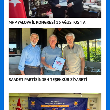
MHP YALOVA İL KONGRESİ 16 AĞUSTOS'TA
SAADET PARTİSİNDEN TEŞEKKÜR ZİYARETİ