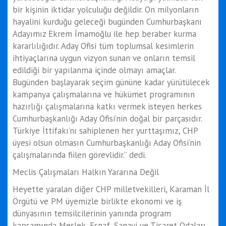
bir kişinin iktidar yolculuğu değildir. On milyonların
hayalini kurduğu geleceği bugünden Cumhurbaşkanı
Adayımız Ekrem İmamoğlu ile hep beraber kurma
kararlılığıdır. Aday Ofisi tüm toplumsal kesimlerin
ihtiyaçlarına uygun vizyon sunan ve onların temsil
edildiği bir yapılanma içinde olmayı amaçlar.
Bugünden başlayarak seçim gününe kadar yürütülecek
kampanya çalışmalarına ve hükümet programının
hazırlığı çalışmalarına katkı vermek isteyen herkes
Cumhurbaşkanlığı Aday Ofisi’nin doğal bir parçasıdır.
Türkiye İttifakı’nı sahiplenen her yurttaşımız, CHP
üyesi olsun olmasın Cumhurbaşkanlığı Aday Ofisi’nin
çalışmalarında fiilen görevlidir.” dedi.
Meclis Çalışmaları Halkın Yararına Değil
Heyette yaralan diğer CHP milletvekilleri, Karaman İl
Örgütü ve PM üyemizle birlikte ekonomi ve iş
dünyasının temsilcilerinin yanında program
kapsamında Meslek, Esnaf, Sanayi ve Ticaret Odaları