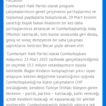
Parçasıdır
Cumhuriyet Halk Partisi olarak program
çalışmalarımızın genel çerçevesini yurttaşlarımız ve
toplumsal paydaşlarla buluşturacak, 19 Mart krizinin
yarattığı büyük hukuk ihlallerini bir kez daha
yurttaşlarımıza aktaracak ve Cumhurbaşkanlığı Aday
Ofisimizi tanıtacak; tüm bunlar sonucunda geri dönüş,
görüş ve sonuç derleyecek bir saha çalışması
yaptıklarını belirten Becan şöyle devam etti:
“Cumhuriyet Halk Partisi olarak Cumhurbaşkanı
Adayımızı 23 Mart 2025 tarihinde gerçekleştirdiğimiz
ön seçimde 15.5 milyon vatandaşımızın oyuyla
belirledik. Bugün iktidarın kutuplaştıran yıkıcı siyasi
anlayışını kökten değiştirme kararlılığımız ışığında
Cumhurbaşkanlığı’na ilişkin çalışmaların CHP
öncülüğünde, kendisini Türkiye İttifakı bileşeni gören
herkesin – partili, partisiz – katılacağı, katkı vereceği,
içinde kendisini bulacağı ve kapsanacağı bir şekilde
yürüteceğiz. Cumhurbaşkanlığı Adaylığı yalnızca tek