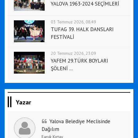
YALOVA 1963-2024 SEÇİMLERİ
03 Temmuz 2026, 08:49
TUFAG 39. HALK DANSLARI
FESTİVALİ
20 Temmuz 2026, 23:09
YAFEM 29.TÜRK BOYLARI
ŞÖLENİ ...
Yazar
Yalova Belediye Meclisinde
Dağılım
Faruk Kırtay
,