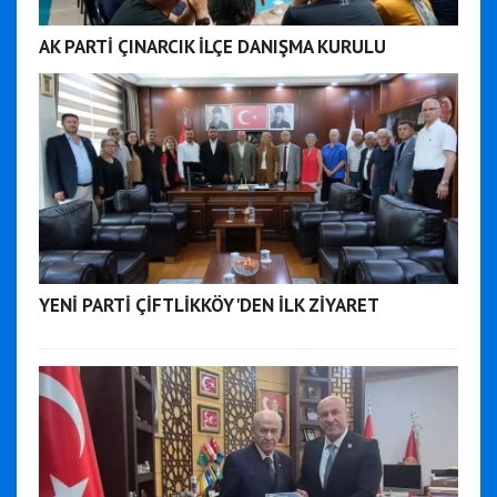
AK PARTİ ÇINARCIK İLÇE DANIŞMA KURULU
YENİ PARTİ ÇİFTLİKKÖY'DEN İLK ZİYARET