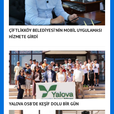
ÇİFTLİKKÖY BELEDİYESİ’NİN MOBİL UYGULAMASI
HİZMETE GİRDİ
YALOVA OSB'DE KEŞİF DOLU BİR GÜN