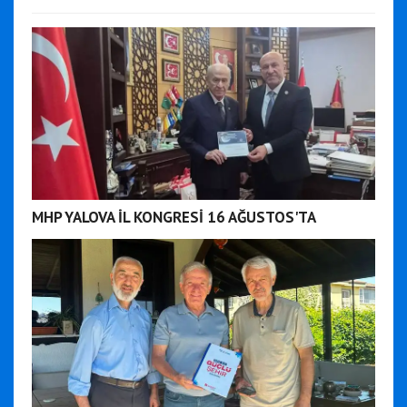
MHP YALOVA İL KONGRESİ 16 AĞUSTOS'TA