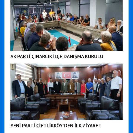
AK PARTİ ÇINARCIK İLÇE DANIŞMA KURULU
YENİ PARTİ ÇİFTLİKKÖY'DEN İLK ZİYARET