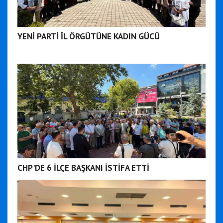
YENİ PARTİ İL ÖRGÜTÜNE KADIN GÜCÜ
CHP'DE 6 İLÇE BAŞKANI İSTİFA ETTİ