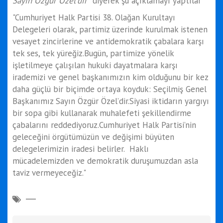
Sayın Özgür Özel’dir"
diyerek şu açıklamayı yaptılar
"Cumhuriyet Halk Partisi 38. Olağan Kurultayı
Delegeleri olarak, partimiz üzerinde kurulmak istenen
vesayet zincirlerine ve antidemokratik çabalara karşı
tek ses, tek yüreğiz.Bugün, partimize yönelik
işletilmeye çalışılan hukuki dayatmalara karşı
irademizi ve genel başkanımızın kim olduğunu bir kez
daha güçlü bir biçimde ortaya koyduk: Seçilmiş Genel
Başkanımız Sayın Özgür Özel’dir.Siyasi iktidarın yargıyı
bir sopa gibi kullanarak muhalefeti şekillendirme
çabalarını reddediyoruz.Cumhuriyet Halk Partisi’nin
geleceğini örgütümüzün ve değişimi büyüten
delegelerimizin iradesi belirler. Haklı
mücadelemizden ve demokratik duruşumuzdan asla
taviz vermeyeceğiz."