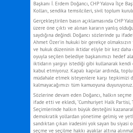
Başkanı İ. Erdem Doğancı, CHP Yalova İlçe Baş
Kolları, sendika temsilcileri, sivil toplum kuru
Gerçekleştirilen basın açıklamasında CHP Yal
üzere öne çıktı ve alınan kararın yanlış oldu
saydığına değindi. Doğancı sözlerinde şu ifade
Ahmet Özer’in hukuki bir gerekçe olmaksızın 
ve hukuk düzeninin iktidar eliyle bir kez dah
oyuyla seçilen belediye başkanımızı hedef alar
iktidarın yargıyı istediği gibi kullanarak kendi
kabul etmiyoruz. Kapalı kapılar ardında, topl
müdahale etmek isteyenlere karşı tepkimizi d
kalmayacağımızı tüm kamuoyuna duyuruyoruz.’
Sözlerine devam eden Doğancı, halkın seçme v
ifade etti ve ekledi, ‘’Cumhuriyet Halk Partisi, 
Seçimlerinde halkın büyük desteğini kazanarak
demokratik yollardan yönetime gelmiş ve yetki
sandıktan çıkan iradesini yok sayan bu siyasi 
seçme ve seçilme hakkı ayaklar altına alınm