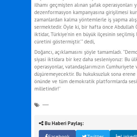
ilhamı geçmişten alınan şafak operasyonları y
dezenformasyon kampanyasına girişilmesi kuru
zamanlardan kalma yöntemlerle iş yapma alış
sermektedir. Öyle ki, bir hafta önce Abdullah 
iktidar, Türkiye’nin en büyük ilçesinin seçilmi
cüretini göstermiştir.’" dedi,
Doğancı, açıklamasını şöyle tamamladı. "Demok
siyasi iktidara bir kez daha sesleniyoruz: Bu ü
operasyonlar, vatandaşlarımızın Cumhuriyete 
düşüremeyecektir. Bu hukuksuzluk sona erene k
önünde ve tüm demokratik platformlarda sesim
milletindir!’’
Bu Haberi Paylaş:
Facebook
Twitter
Linked