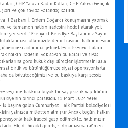
kanları, CHP Yalova Kadın Kolları, CHP Yalova Gençlik
luşları ve çok sayıda vatandaş katıldı.
ova İl Başkanı İ. Erdem Doğancı konuşmasını yapmak
ğunu ve tamamen halkın iradesini hedef alarak yok
lere yer verdi, ‘’Esenyurt Belediye Başkanımız Sayın
tutuklanması, ülkemizde demokrasinin, halk iradesinin
a çiğnenmesi anlamına gelmektedir. Esenyurtluların
ak halkın iradesini yok sayan bu kararı ve siyasi
 çıkarlarına göre hukuk dışı süreçler işletmesini asla
umsal birlik ve bütünlüğümüze siyasi operasyonlarla
aha da büyüteceğimizi ve bu baskıya karşı sessiz
’
e seçilme hakkına büyük bir saygısızlık yapıldığını
Türkiye’nin birinci partisidir. 31 Mart 2024 Yerel
 iş başına gelen Cumhuriyet Halk Partisi belediyeleri,
sini yalnızca milletten almıştır. Ancak bugün, halkın
operasyonla halk iradesi gasp edilmekte, halkımızın
aktadır. Hiçbir hukuki gerekçe olmamasına rağmen