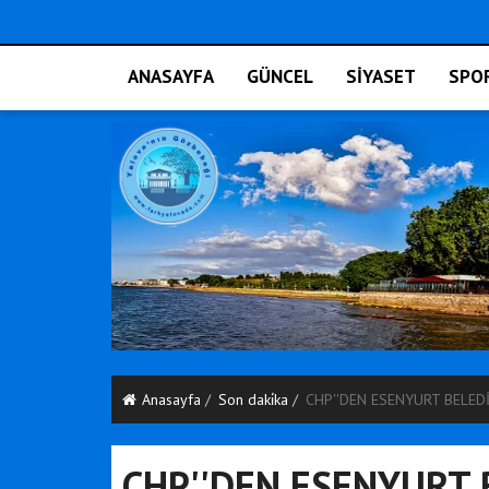
ANASAYFA
GÜNCEL
SİYASET
SPO
Anasayfa
Son daki̇ka
CHP''DEN ESENYURT BELED
CHP''DEN ESENYURT 