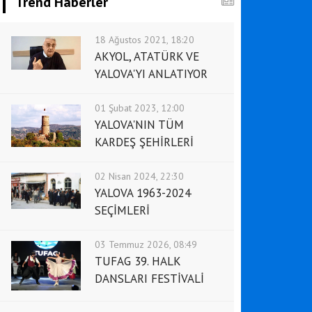
Trend Haberler
18 Ağustos 2021, 18:20
AKYOL, ATATÜRK VE
YALOVA'YI ANLATIYOR
01 Şubat 2023, 12:00
YALOVA'NIN TÜM
KARDEŞ ŞEHİRLERİ
02 Nisan 2024, 22:30
YALOVA 1963-2024
SEÇİMLERİ
03 Temmuz 2026, 08:49
TUFAG 39. HALK
DANSLARI FESTİVALİ