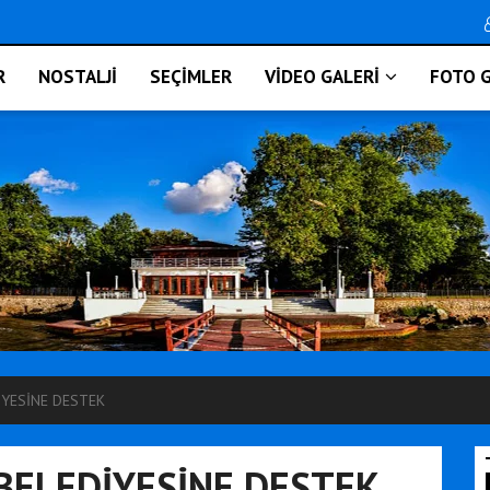
R
NOSTALJİ
SEÇİMLER
VİDEO GALERİ
FOTO G
İYESİNE DESTEK
BELEDİYESİNE DESTEK