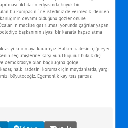
apılması, iktidar medyasında büyük bir
lan bu kumpasın “'ne istediniz de vermedik' denilen
kanlığının devamı olduğunu gözler önüne
Öcalan’ın meclise getirilmesi yönünde çağrılar yapan
ş belediye başkanının siyasi bir kararla hapse atma
rasiyi korumaya kararlıyız. Halkın iradesini çiğneyen
lkenin seçilmişlerine karşı yürüttüğünüz hukuk dışı
ve demokrasiye olan bağlılığına gölge
adar, halk iradesini korumak için meydanlarda, yargı
izi büyüteceğiz. Egemenlik kayıtsız şartsız
In
Telegram
E-posta