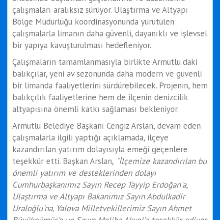
çalışmaları aralıksız sürüyor. Ulaştırma ve Altyapı
Bölge Müdürlüğü koordinasyonunda yürütülen
çalışmalarla limanın daha güvenli, dayanıklı ve işlevsel
bir yapıya kavuşturulması hedefleniyor.
Çalışmaların tamamlanmasıyla birlikte Armutlu'daki
balıkçılar, yeni av sezonunda daha modern ve güvenli
bir limanda faaliyetlerini sürdürebilecek. Projenin, hem
balıkçılık faaliyetlerine hem de ilçenin denizcilik
altyapısına önemli katkı sağlaması bekleniyor.
Armutlu Belediye Başkanı Cengiz Arslan, devam eden
çalışmalarla ilgili yaptığı açıklamada, ilçeye
kazandırılan yatırım dolayısıyla emeği geçenlere
teşekkür etti. Başkan Arslan,
"İlçemize kazandırılan bu
önemli yatırım ve desteklerinden dolayı
Cumhurbaşkanımız Sayın Recep Tayyip Erdoğan'a,
Ulaştırma ve Altyapı Bakanımız Sayın Abdulkadir
Uraloğlu'na, Yalova Milletvekillerimiz Sayın Ahmet
Büyükgümüş'e ve Sayın Meliha Akyol'a teşekkür ediyor,