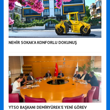
NEHİR SOKAK’A KONFORLU DOKUNUŞ
YTSO BAŞKANI DEMİRYÜREK'E YENİ GÖREV