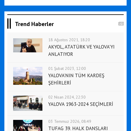
Trend Haberler
18 Ağustos 2021, 18:20
AKYOL, ATATÜRK VE YALOVA'YI
ANLATIYOR
01 Şubat 2023, 12:00
YALOVA'NIN TÜM KARDEŞ
ŞEHİRLERİ
02 Nisan 2024, 22:30
YALOVA 1963-2024 SEÇİMLERİ
03 Temmuz 2026, 08:49
TUFAG 39. HALK DANSLARI