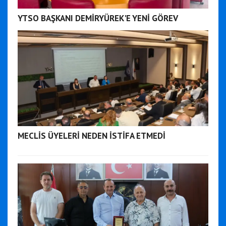
YTSO BAŞKANI DEMİRYÜREK'E YENİ GÖREV
MECLİS ÜYELERİ NEDEN İSTİFA ETMEDİ