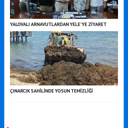
YALOVALI ARNAVUTLARDAN YELE'YE ZİYARET
ÇINARCIK SAHİLİNDE YOSUN TEMİZLİĞİ