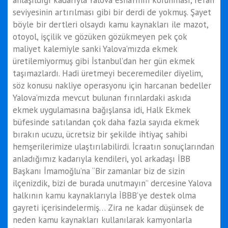
seviyesinin artırılması gibi bir derdi de yokmuş. Şayet
böyle bir dertleri olsaydı kamu kaynakları ile mazot,
otoyol, işçilik ve gözüken gözükmeyen pek çok
maliyet kalemiyle sanki Yalova’mızda ekmek
üretilemiyormuş gibi İstanbul’dan her gün ekmek
taşımazlardı. Hadi üretmeyi beceremediler diyelim,
söz konusu nakliye operasyonu için harcanan bedeller
Yalova’mızda mevcut bulunan fırınlardaki askıda
ekmek uygulamasına bağışlansa idi, Halk Ekmek
büfesinde satılandan çok daha fazla sayıda ekmek
bırakın ucuzu, ücretsiz bir şekilde ihtiyaç sahibi
hemşerilerimize ulaştırılabilirdi. İcraatın sonuçlarından
anladığımız kadarıyla kendileri, yol arkadaşı İBB
Başkanı İmamoğlu’na “Bir zamanlar biz de sizin
ilçenizdik, bizi de burada unutmayın” dercesine Yalova
halkının kamu kaynaklarıyla İBBB’ye destek olma
gayreti içerisindelermiş… Zira ne kadar düşünsek de
neden kamu kaynakları kullanılarak kamyonlarla