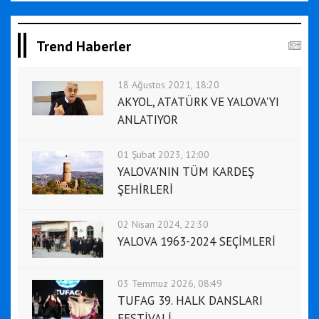
Trend Haberler
18 Ağustos 2021, 18:20
AKYOL, ATATÜRK VE YALOVA'YI
ANLATIYOR
01 Şubat 2023, 12:00
YALOVA'NIN TÜM KARDEŞ
ŞEHİRLERİ
02 Nisan 2024, 22:30
YALOVA 1963-2024 SEÇİMLERİ
03 Temmuz 2026, 08:49
TUFAG 39. HALK DANSLARI
FESTİVALİ