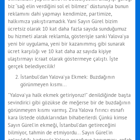
biz “sağ elin verdiğini sol el bilmez” düsturuyla bunun
reklamını dahi yapmayı kendimize, partimize,
halkımıza yakıştıramadık. Yani Sayın Gürel bizim
ücretsiz olarak 10 kat daha fazla sayıda sunduğumuz
bu hizmeti alarak reklamla, gösterişle sanki Yalova’ya
yeni bir uygulama, yeni bir kazanımmış gibi sunarak
ücret karşılığı ve 10 kat daha az sayıda kişiye
ulaştırmayı icraat olarak göstermeye çalıştı. İşte
gerçek belediyecilik!
İstanbul’dan Yalova’ya Ekmek: Buzdağının
görünmeyen kısmı…
"Yalova’ya halk ekmek getiriyoruz!" denildiğinde başta
sevindirici gibi gözükse de meğerse bir de buzdağının
görünmeyen kısmı varmış. Zira Yalova fırıncı esnafı
kara listede olduklarından bihaberlerdi. Çünkü kimse
Sayın Gürel’in ekmeği, İstanbul’dan getireceğini
bilmiyor, tahmin de etmiyordu… Sayın Gürel’in
anlaşıldığı kadarıyla Yalova esnafının korunması, refah