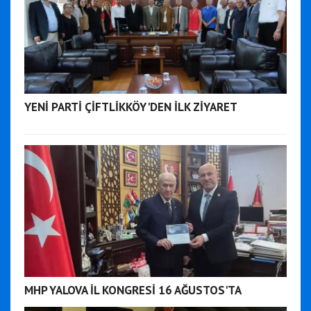
YENİ PARTİ ÇİFTLİKKÖY'DEN İLK ZİYARET
MHP YALOVA İL KONGRESİ 16 AĞUSTOS'TA