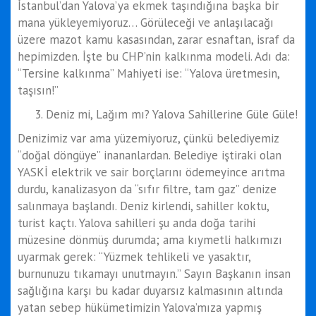
İstanbul’dan Yalova’ya ekmek taşındığına başka bir
mana yükleyemiyoruz… Görüleceği ve anlaşılacağı
üzere mazot kamu kasasından, zarar esnaftan, israf da
hepimizden. İşte bu CHP’nin kalkınma modeli. Adı da:
“Tersine kalkınma” Mahiyeti ise: “Yalova üretmesin,
taşısın!”
Deniz mi, Lağım mı? Yalova Sahillerine Güle Güle!
Denizimiz var ama yüzemiyoruz, çünkü belediyemiz
“doğal döngüye” inananlardan. Belediye iştiraki olan
YASKİ elektrik ve sair borçlarını ödemeyince arıtma
durdu, kanalizasyon da “sıfır filtre, tam gaz” denize
salınmaya başlandı. Deniz kirlendi, sahiller koktu,
turist kaçtı. Yalova sahilleri şu anda doğa tarihi
müzesine dönmüş durumda; ama kıymetli halkımızı
uyarmak gerek: “Yüzmek tehlikeli ve yasaktır,
burnunuzu tıkamayı unutmayın.” Sayın Başkanın insan
sağlığına karşı bu kadar duyarsız kalmasının altında
yatan sebep hükümetimizin Yalova’mıza yapmış