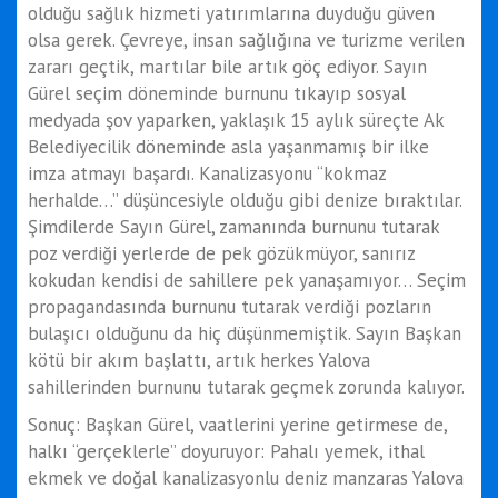
olduğu sağlık hizmeti yatırımlarına duyduğu güven
olsa gerek. Çevreye, insan sağlığına ve turizme verilen
zararı geçtik, martılar bile artık göç ediyor. Sayın
Gürel seçim döneminde burnunu tıkayıp sosyal
medyada şov yaparken, yaklaşık 15 aylık süreçte Ak
Belediyecilik döneminde asla yaşanmamış bir ilke
imza atmayı başardı. Kanalizasyonu “kokmaz
herhalde…” düşüncesiyle olduğu gibi denize bıraktılar.
Şimdilerde Sayın Gürel, zamanında burnunu tutarak
poz verdiği yerlerde de pek gözükmüyor, sanırız
kokudan kendisi de sahillere pek yanaşamıyor… Seçim
propagandasında burnunu tutarak verdiği pozların
bulaşıcı olduğunu da hiç düşünmemiştik. Sayın Başkan
kötü bir akım başlattı, artık herkes Yalova
sahillerinden burnunu tutarak geçmek zorunda kalıyor.
Sonuç: Başkan Gürel, vaatlerini yerine getirmese de,
halkı “gerçeklerle” doyuruyor: Pahalı yemek, ithal
ekmek ve doğal kanalizasyonlu deniz manzaras Yalova