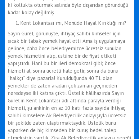
ki koltukta oturmak aslında öyle dışarıdan göründüğü
kadar kolay değilmiş
Kent Lokantası mı, Menüde Hayal Kırıklığı mı?
Sayın Gürel, görünüşte, ihtiyaç sahibi kimseler için
sıcak bir tabak yemek hayal etti. Ama iş uygulamaya
gelince, daha önce belediyemizce ücretsiz sunulan
yemek hizmetini alıp, üstüne bir de fiyat etiketi
yapıştırdı. Hani bu bir ileri demokrasi gibi; önce
hizmeti al, sonra ücretli hale getir, sonra da bunu
“halkçı” diye pazarla! Kurulduğunda 40 TL olan
yemekler de zaten aradan çok zaman geçmeden
neredeyse iki katına çıktı. Üstelik hâlihazırda Sayın
Gürel’in Kent Lokantası adı altında parayla verdiği
hizmeti, şu ankinin en az 10 katı fazla sayıda ihtiyaç
sahibi kimselere Ak Belediyecilik anlayışıyla ücretsiz
bir şekilde zaten ulaştırmaktaydık. Üstelik bunu
yaparken de hiç kimseden bir kuruş bedel talep
etmeksizin yaptık. Zira Ak Belediyecilik anlayışı gereği