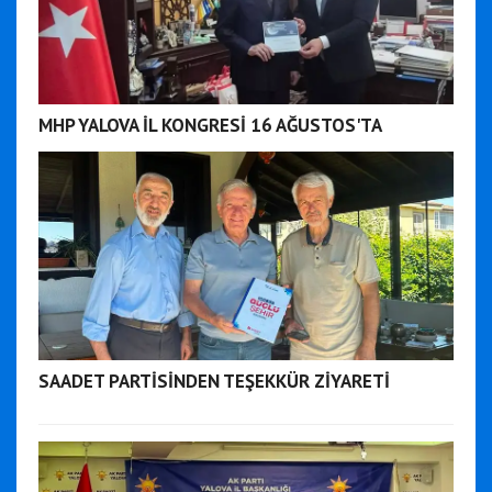
MHP YALOVA İL KONGRESİ 16 AĞUSTOS'TA
SAADET PARTİSİNDEN TEŞEKKÜR ZİYARETİ