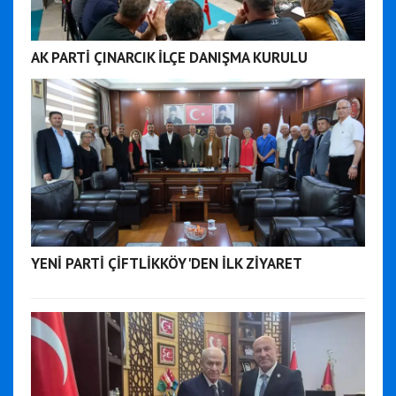
AK PARTİ ÇINARCIK İLÇE DANIŞMA KURULU
YENİ PARTİ ÇİFTLİKKÖY'DEN İLK ZİYARET