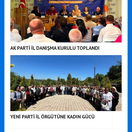
AK PARTİ İL DANIŞMA KURULU TOPLANDI
YENİ PARTİ İL ÖRGÜTÜNE KADIN GÜCÜ