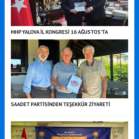
MHP YALOVA İL KONGRESİ 16 AĞUSTOS'TA
SAADET PARTİSİNDEN TEŞEKKÜR ZİYARETİ