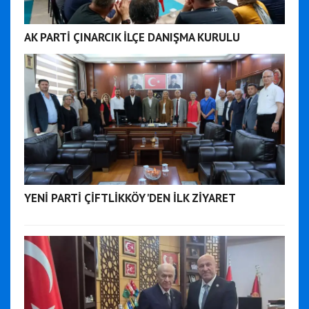
AK PARTİ ÇINARCIK İLÇE DANIŞMA KURULU
YENİ PARTİ ÇİFTLİKKÖY'DEN İLK ZİYARET