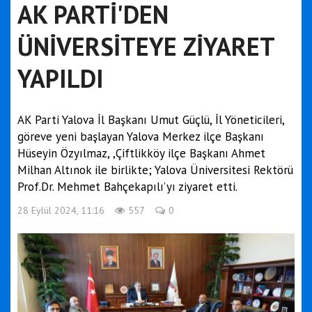
AK PARTİ'DEN
ÜNİVERSİTEYE ZİYARET
YAPILDI
AK Parti Yalova İl Başkanı Umut Güçlü, İl Yöneticileri,
göreve yeni başlayan Yalova Merkez ilçe Başkanı
Hüseyin Özyılmaz, ,Çiftlikköy ilçe Başkanı Ahmet
Milhan Altınok ile birlikte; Yalova Üniversitesi Rektörü
Prof.Dr. Mehmet Bahçekapılı’yı ziyaret etti.
28 Eylül 2024, 11:16
557
0