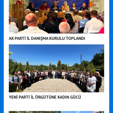
AK PARTİ İL DANIŞMA KURULU TOPLANDI
YENİ PARTİ İL ÖRGÜTÜNE KADIN GÜCÜ