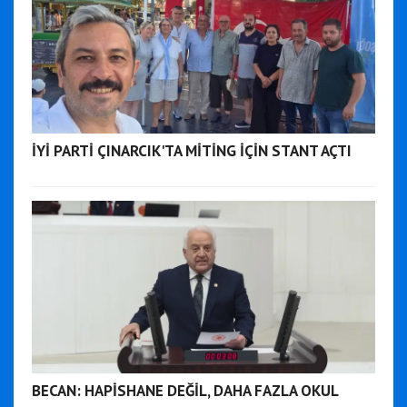
İYİ PARTİ ÇINARCIK'TA MİTİNG İÇİN STANT AÇTI
BECAN: HAPİSHANE DEĞİL, DAHA FAZLA OKUL