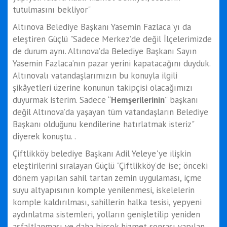
tutulmasını bekliyor"
Altınova Belediye Başkanı Yasemin Fazlaca'yı da
eleştiren Güçlü "Sadece Merkez’de değil İlçelerimizde
de durum aynı. Altınova’da Belediye Başkanı Sayın
Yasemin Fazlaca’nın pazar yerini kapatacağını duyduk.
Altınovalı vatandaşlarımızın bu konuyla ilgili
şikâyetleri üzerine konunun takipçisi olacağımızı
duyurmak isterim. Sadece “
Hemşerilerinin
” başkanı
değil Altınova’da yaşayan tüm vatandaşların Belediye
Başkanı olduğunu kendilerine hatırlatmak isteriz"
diyerek konuştu. .
Çiftlikköy belediye Başkanı Adil Yeleye'ye ilişkin
eleştirilerini sıralayan Güçlü "Çiftlikköy’de ise; önceki
dönem yapılan sahil tartan zemin uygulaması, içme
suyu altyapısının komple yenilenmesi, iskelelerin
komple kaldırılması, sahillerin halka tesisi, yepyeni
aydınlatma sistemleri, yolların genişletilip yeniden
asfaltlanması ve daha birçok hizmet sonrası yapılan