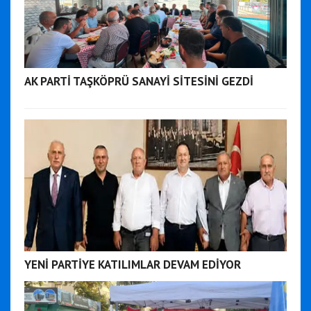
AK PARTİ TAŞKÖPRÜ SANAYİ SİTESİNİ GEZDİ
YENİ PARTİYE KATILIMLAR DEVAM EDİYOR