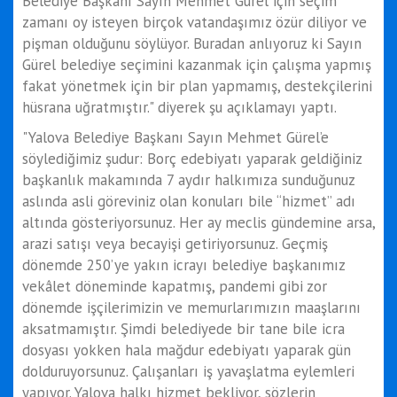
Belediye Başkanı Sayın Mehmet Gürel için seçim
zamanı oy isteyen birçok vatandaşımız özür diliyor ve
pişman olduğunu söylüyor. Buradan anlıyoruz ki Sayın
Gürel belediye seçimini kazanmak için çalışma yapmış
fakat yönetmek için bir plan yapmamış, destekçilerini
hüsrana uğratmıştır." diyerek şu açıklamayı yaptı.
"Yalova Belediye Başkanı Sayın Mehmet Gürel’e
söylediğimiz şudur: Borç edebiyatı yaparak geldiğiniz
başkanlık makamında 7 aydır halkımıza sunduğunuz
aslında asli göreviniz olan konuları bile “hizmet” adı
altında gösteriyorsunuz. Her ay meclis gündemine arsa,
arazi satışı veya becayişi getiriyorsunuz. Geçmiş
dönemde 250’ye yakın icrayı belediye başkanımız
vekâlet döneminde kapatmış, pandemi gibi zor
dönemde işçilerimizin ve memurlarımızın maaşlarını
aksatmamıştır. Şimdi belediyede bir tane bile icra
dosyası yokken hala mağdur edebiyatı yaparak gün
dolduruyorsunuz. Çalışanları iş yavaşlatma eylemleri
yapıyor. Yalova halkı hizmet bekliyor, sözlerin