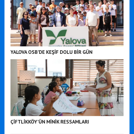
YALOVA OSB'DE KEŞİF DOLU BİR GÜN
ÇİFTLİKKÖY’ÜN MİNİK RESSAMLARI