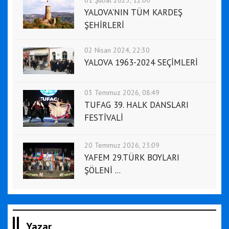
01 Şubat 2023, 12:00
YALOVA'NIN TÜM KARDEŞ
ŞEHİRLERİ
02 Nisan 2024, 22:30
YALOVA 1963-2024 SEÇİMLERİ
03 Temmuz 2026, 08:49
TUFAG 39. HALK DANSLARI
FESTİVALİ
20 Temmuz 2026, 23:09
YAFEM 29.TÜRK BOYLARI
ŞÖLENİ ...
Yazar