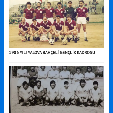
1986 YILI YALOVA BAHÇELİ GENÇLİK KADROSU