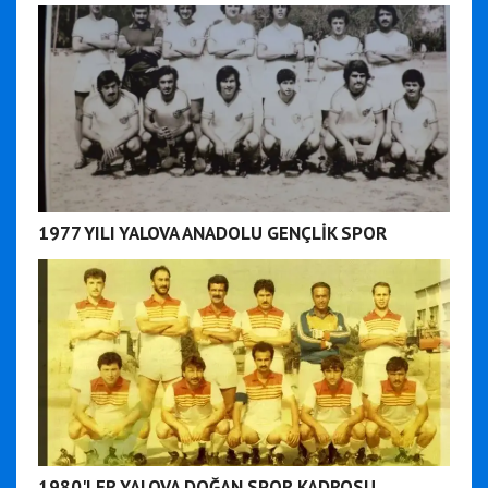
1977 YILI YALOVA ANADOLU GENÇLİK SPOR
1980'LER YALOVA DOĞAN SPOR KADROSU