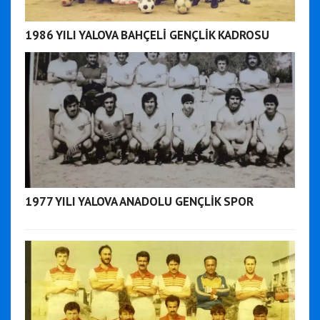
1986 YILI YALOVA BAHÇELİ GENÇLİK KADROSU
1977 YILI YALOVA ANADOLU GENÇLİK SPOR