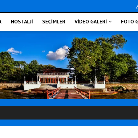
R
NOSTALJİ
SEÇİMLER
VİDEO GALERİ
FOTO G