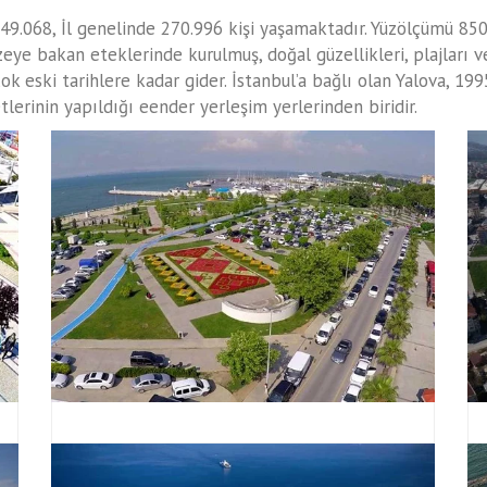
49.068, İl genelinde 270.996 kişi yaşamaktadır. Yüzölçümü 85
zeye bakan eteklerinde kurulmuş, doğal güzellikleri, plajları 
çok eski tarihlere kadar gider. İstanbul’a bağlı olan Yalova, 19
lerinin yapıldığı eender yerleşim yerlerinden biridir.