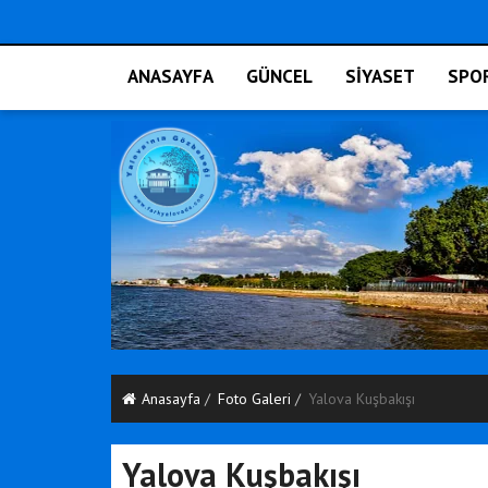
ANASAYFA
GÜNCEL
SİYASET
SPO
Anasayfa
Foto Galeri
Yalova Kuşbakışı
Yalova Kuşbakışı